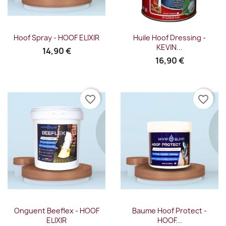
Hoof Spray - HOOF ELIXIR
Huile Hoof Dressing -
KEVIN...
14,90 €
16,90 €
favorite_border
favorite_border
Onguent Beeflex - HOOF
Baume Hoof Protect -
ELIXIR
HOOF...