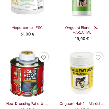
Hippercorne - ESC
Onguent Blond - DU
MARECHAL
31,00 €
19,90 €
favorite_border
favorite_border
Hoof Dressing Pailleté -...
Onguent Noir 1L - Maréchal