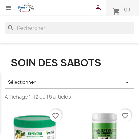


(0)
shopping_cart
search
SOIN DES SABOTS

Sélectionner
Affichage 1-12 de 16 articles
favorite_border
favorite_border