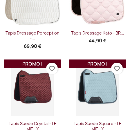
Tapis Dressage Perception
Tapis Dressage Kato - BR...
-...
44,90 €
69,90 €
PROMO !
PROMO !
favorite_border
favorite_border
Tapis Suede Crystal - LE
Tapis Suede Square - LE
MIEUX
MIEUX