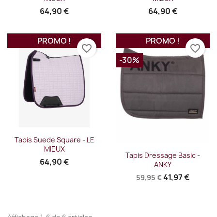
64,90 €
64,90 €
PROMO !
PROMO !
favorite_border
favorite_border
-30%
Tapis Suede Square - LE
MIEUX
Tapis Dressage Basic -
64,90 €
ANKY
41,97 €
59,95 €