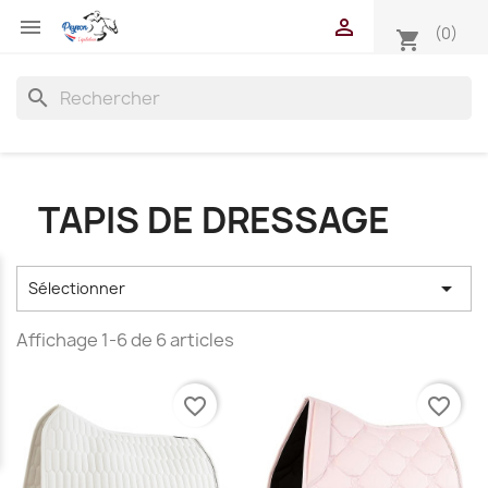


(0)
shopping_cart
search
TAPIS DE DRESSAGE

Sélectionner
Affichage 1-6 de 6 articles
favorite_border
favorite_border