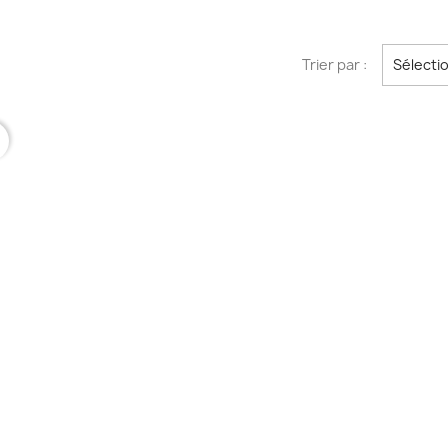
Trier par :
Sélecti
r