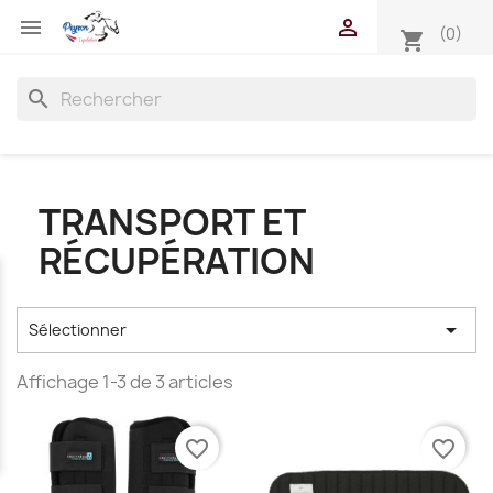


(0)
shopping_cart
search
TRANSPORT ET
RÉCUPÉRATION

Sélectionner
Affichage 1-3 de 3 articles
favorite_border
favorite_border