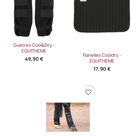
Guetres Cool&Dry -
EQUITHEME
Flanelles Cooldry -
49,90 €
EQUITHEME
17,90 €
favorite_border