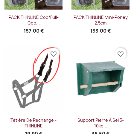
PACK THINLINE Cob/Full-
PACK THINLINE Mini-Poney
Cob...
2.5cm
157,00 €
153,00 €
favorite_border
favorite_border
Têtière De Rechange -
Support Pierre À Sel 5-
THINLINE
10kg...
19,90 €
36,50 €