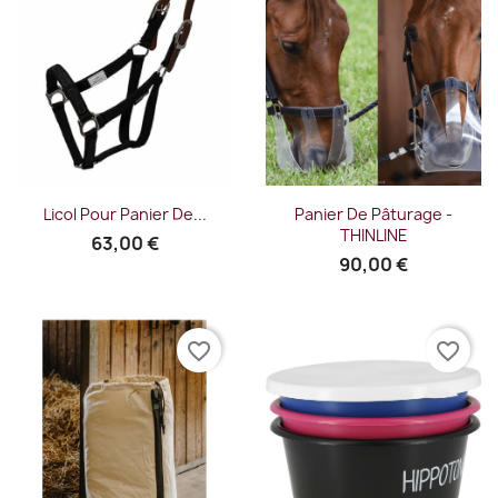
Licol Pour Panier De...
Panier De Pâturage -
THINLINE
63,00 €
90,00 €
favorite_border
favorite_border