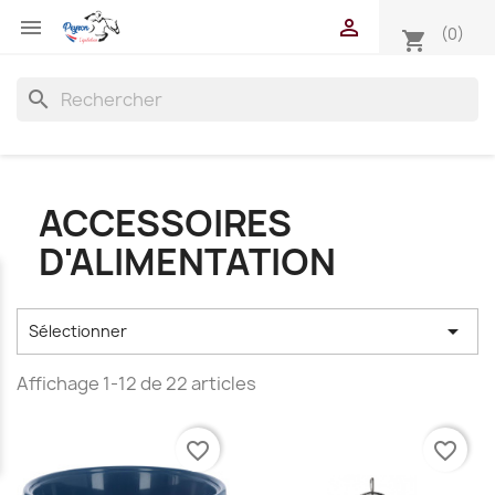


(0)
shopping_cart
search
ACCESSOIRES
D'ALIMENTATION

Sélectionner
Affichage 1-12 de 22 articles
favorite_border
favorite_border