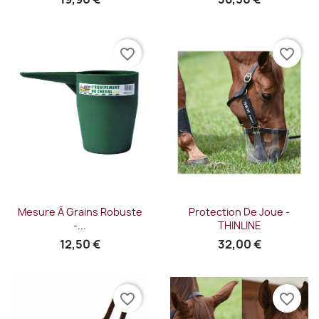
favorite_border
favorite_border
Mesure À Grains Robuste
Protection De Joue -
-...
THINLINE
12,50 €
32,00 €
favorite_border
favorite_border