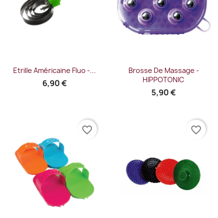
Etrille Américaine Fluo -...
Brosse De Massage -
HIPPOTONIC
6,90 €
5,90 €
favorite_border
favorite_border