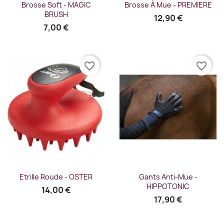
Brosse Soft - MAGIC
Brosse À Mue - PREMIERE
BRUSH
12,90 €
7,00 €
favorite_border
favorite_border
Etrille Roude - OSTER
Gants Anti-Mue -
HIPPOTONIC
14,00 €
17,90 €