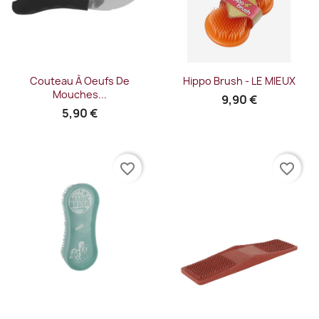
Couteau À Oeufs De
Hippo Brush - LE MIEUX
Mouches...
9,90 €
5,90 €
favorite_border
favorite_border