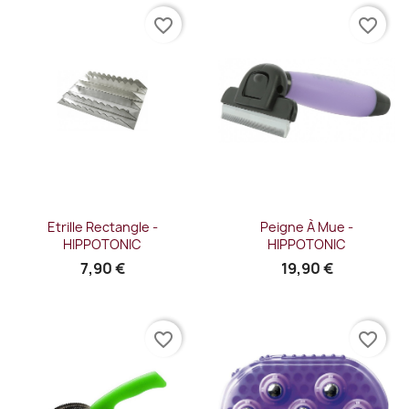
favorite_border
favorite_border
Etrille Rectangle -
Peigne À Mue -
HIPPOTONIC
HIPPOTONIC
7,90 €
19,90 €
favorite_border
favorite_border