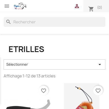


(0)
shopping_cart
search
ETRILLES

Sélectionner
Affichage 1-12 de 13 articles
favorite_border
favorite_border