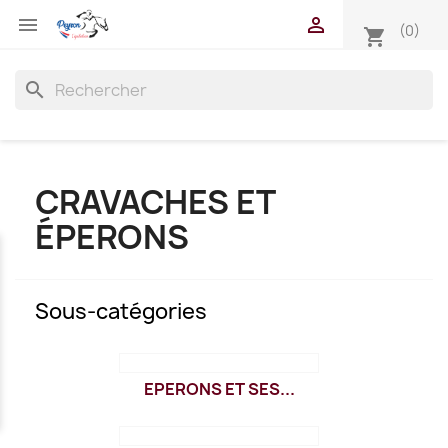


(0)
shopping_cart
search
CRAVACHES ET
ÉPERONS
Sous-catégories
EPERONS ET SES...