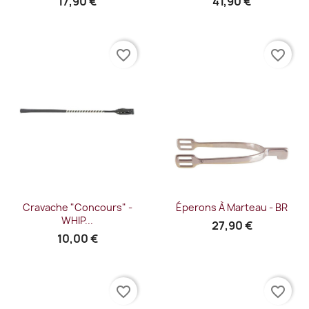
17,90 €
41,90 €
favorite_border
favorite_border
Cravache "Concours" -
Éperons À Marteau - BR
WHIP...
27,90 €
10,00 €
favorite_border
favorite_border