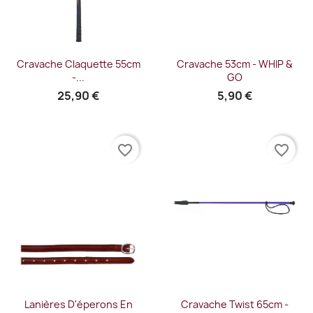
Cravache Claquette 55cm
Cravache 53cm - WHIP &
-...
GO
25,90 €
5,90 €
favorite_border
favorite_border
Lanières D'éperons En
Cravache Twist 65cm -