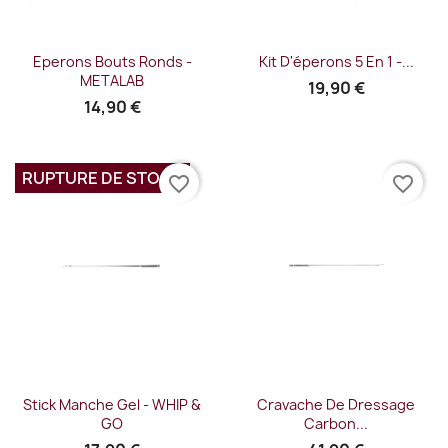
Eperons Bouts Ronds -
Kit D'éperons 5 En 1 -...
METALAB
19,90 €
14,90 €
RUPTURE DE STOCK
favorite_border
favorite_border
Stick Manche Gel - WHIP &
Cravache De Dressage
GO
Carbon...