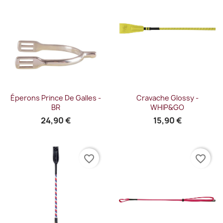
Éperons Prince De Galles -
Cravache Glossy -
BR
WHIP&GO
24,90 €
15,90 €
favorite_border
favorite_border