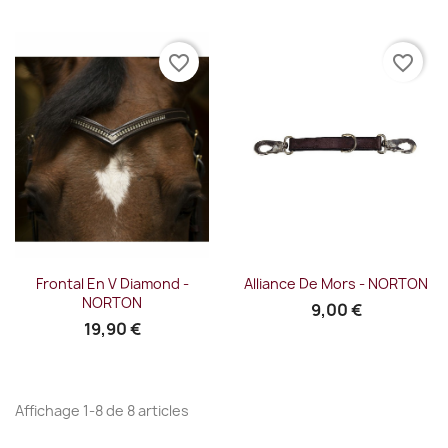
favorite_border
favorite_border
Frontal En V Diamond -
Alliance De Mors - NORTON
NORTON
9,00 €
19,90 €
Affichage 1-8 de 8 articles