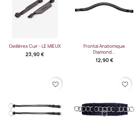
Oeillères Cuir - LE MIEUX
Frontal Anatomique
Diamond...
23,90 €
12,90 €
favorite_border
favorite_border