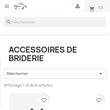


(0)
shopping_cart
search
ACCESSOIRES DE
BRIDERIE

Sélectionner
Affichage 1-8 de 8 articles
favorite_border
favorite_border