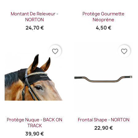
Montant De Releveur -
Protège Gourmette
NORTON
Néoprène
24,70 €
4,50 €
favorite_border
favorite_border
Protège Nuque - BACK ON
Frontal Shape - NORTON
TRACK
22,90 €
39,90 €