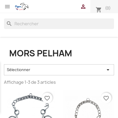


(0)
shopping_cart
search
MORS PELHAM

Sélectionner
Affichage 1-3 de 3 articles
favorite_border
favorite_border