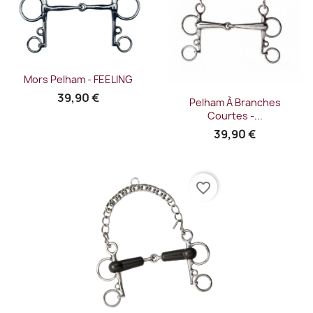
Mors Pelham - FEELING
39,90 €
Pelham À Branches
Courtes -...
39,90 €
favorite_border