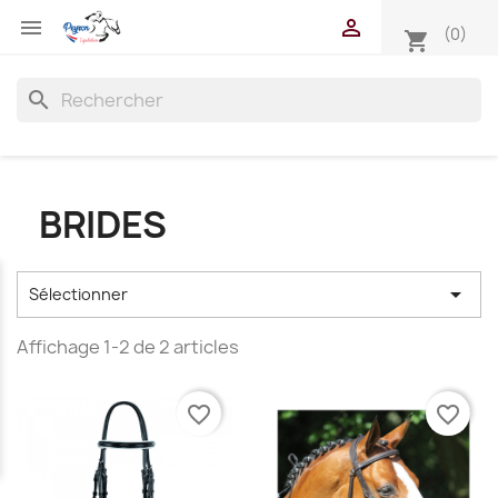


(0)
shopping_cart
search
BRIDES

Sélectionner
Affichage 1-2 de 2 articles
favorite_border
favorite_border