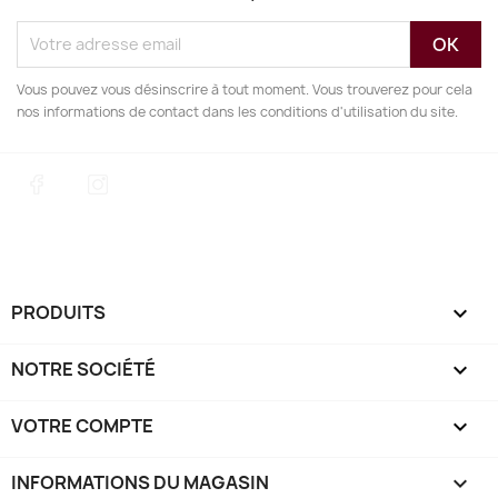
Vous pouvez vous désinscrire à tout moment. Vous trouverez pour cela
nos informations de contact dans les conditions d'utilisation du site.
Facebook
Instagram
PRODUITS

NOTRE SOCIÉTÉ

VOTRE COMPTE

INFORMATIONS DU MAGASIN
keyboard_arrow_down