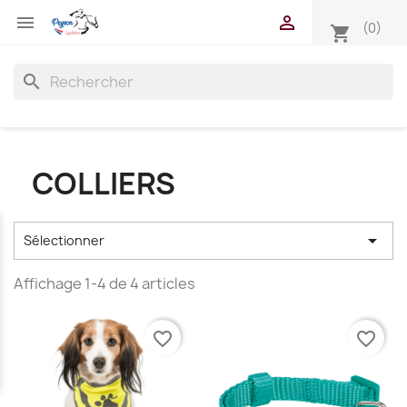


(0)
shopping_cart
search
COLLIERS

Sélectionner
Affichage 1-4 de 4 articles
favorite_border
favorite_border