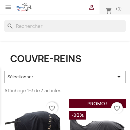


(0)
shopping_cart
search
COUVRE-REINS

Sélectionner
Affichage 1-3 de 3 articles
PROMO !
favorite_border
favorite_border
-20%