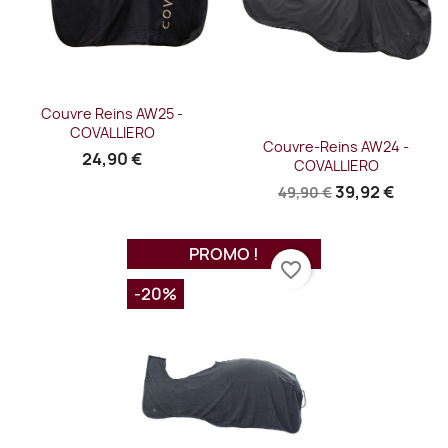
Couvre Reins AW25 -
COVALLIERO
Couvre-Reins AW24 -
24,90 €
COVALLIERO
39,92 €
49,90 €
PROMO !
favorite_border
-20%