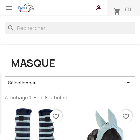


(0)
shopping_cart
search
MASQUE

Sélectionner
Affichage 1-8 de 8 articles
favorite_border
favorite_border