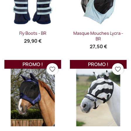
Fly Boots - BR
Masque Mouches Lycra -
BR
29,90 €
27,50 €
PROMO !
PROMO !
favorite_border
favorite_border